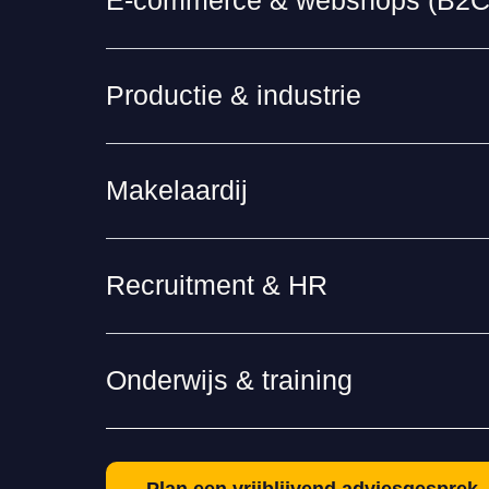
E-commerce & webshops (B2C
Productie & industrie
Makelaardij
Recruitment & HR
Onderwijs & training