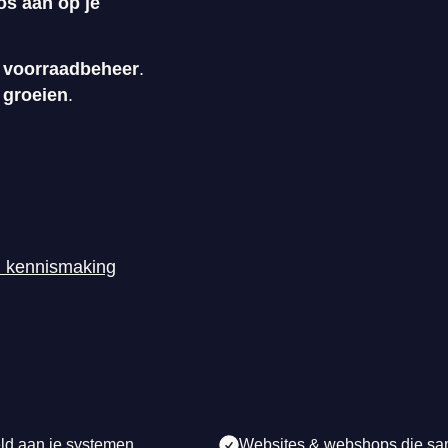
os aan op je
 voorraadbeheer
.
 groeien
.
n kennismaking
ld aan je systemen
Websites & webshops die s