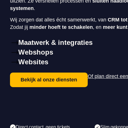
uitzien. Ze versnellen processen en
sluiten naadlo
systemen
.
Wij zorgen dat alles écht samenwerkt, van
CRM tot
Zodat jij
minder hoeft te schakelen
, en
meer kunt
Maatwerk & integraties
Webshops
Websites
Of plan direct ee
Bekijk al onze diensten
Direct contact, geen tickets
Slim gekoppe