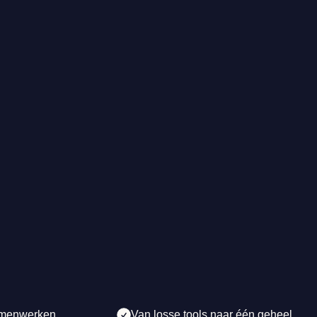
amenwerken
Van losse tools naar één geheel