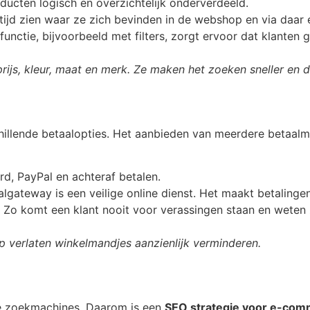
ucten logisch en overzichtelijk onderverdeeld.
jd zien waar ze zich bevinden in de webshop en via daar e
ctie, bijvoorbeeld met filters, zorgt ervoor dat klanten 
rijs, kleur, maat en merk. Ze maken het zoeken sneller en du
hillende betaalopties. Het aanbieden van meerdere betaalm
rd, PayPal en achteraf betalen.
lgateway is een veilige online dienst. Het maakt betaling
.
Zo komt een klant nooit voor verassingen staan en weten 
p verlaten winkelmandjes aanzienlijk verminderen.
de zoekmachines. Daarom is een
SEO strategie voor e-co