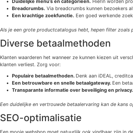
Duidelijke menu’s en categorieën.
Hierin worden prod
Breadcrumbs.
Via breadcrumbs kunnen bezoekers alti
Een krachtige zoekfunctie.
Een goed werkende zoekfun
Als je een grote productcatalogus hebt, hepen filter zoals p
Diverse betaalmethoden
Klanten waarderen het wanneer ze kunnen kiezen uit versc
klanten verliest. Zorg voor:
Populaire betaalmethoden.
Denk aan iDEAL, creditca
Een betrouwbare en snelle betaalgateway.
Een betaa
Transparante informatie over beveiliging en privacy
Een duidelijke en vertrouwde betaalervaring kan de kans o
SEO-optimalisatie
Een mooie webshop moet natuurlijk ook vindbaar zijn in 