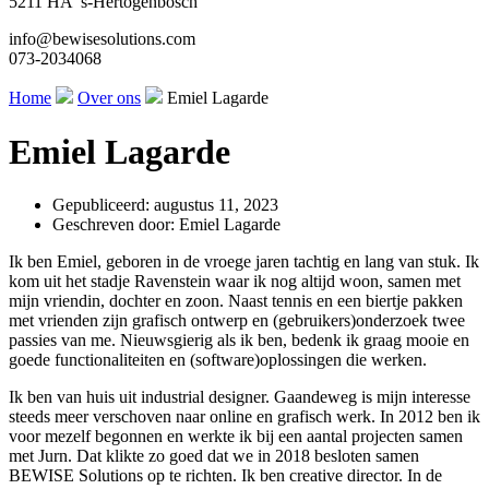
5211 HA ’s-Hertogenbosch
info@bewisesolutions.com
073-2034068
Home
Over ons
Emiel Lagarde
Emiel Lagarde
Gepubliceerd:
augustus 11, 2023
Geschreven door:
Emiel Lagarde
Ik ben Emiel, geboren in de vroege jaren tachtig en lang van stuk. Ik
kom uit het stadje Ravenstein waar ik nog altijd woon, samen met
mijn vriendin, dochter en zoon. Naast tennis en een biertje pakken
met vrienden zijn grafisch ontwerp en (gebruikers)onderzoek twee
passies van me. Nieuwsgierig als ik ben, bedenk ik graag mooie en
goede functionaliteiten en (software)oplossingen die werken.
Ik ben van huis uit industrial designer. Gaandeweg is mijn interesse
steeds meer verschoven naar online en grafisch werk. In 2012 ben ik
voor mezelf begonnen en werkte ik bij een aantal projecten samen
met Jurn. Dat klikte zo goed dat we in 2018 besloten samen
BEWISE Solutions op te richten. Ik ben creative director. In de