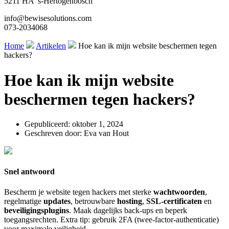
5211 HA ’s-Hertogenbosch
info@bewisesolutions.com
073-2034068
Home
Artikelen
Hoe kan ik mijn website beschermen tegen
hackers?
Hoe kan ik mijn website
beschermen tegen hackers?
Gepubliceerd:
oktober 1, 2024
Geschreven door:
Eva van Hout
Snel antwoord
Bescherm je website tegen hackers met sterke
wachtwoorden
,
regelmatige
updates
, betrouwbare
hosting
,
SSL-certificaten
en
beveiligingsplugins
. Maak dagelijks back-ups en beperk
toegangsrechten. Extra tip: gebruik 2FA (twee-factor-authenticatie)
voor maximale veiligheid.